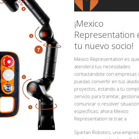
¡Mexico
Representation 
tu nuevo socio!
Mexico Representation es qui
atenderá tus necesidades
contactándote con empresas
puedas convertir en tus aliad
proyectos, estando a tu comp
servicio para tramitar, gestiona
comunicar o resolver situacio
específicas; ahora Mexico
Representation te trae a
Spartan Robotics, una empres