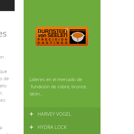
es
en
 que
os de
Líderes en el mercado de
leto
fundición de cobre, bronce,
r,
latón…
nes
HARVEY VOGEL
HYDRA LOCK
a