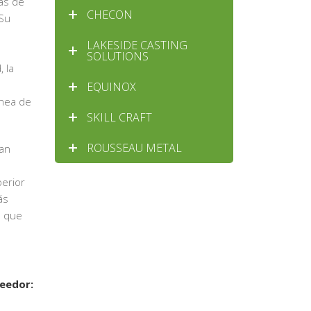
as de
CHECON
Su
LAKESIDE CASTING
SOLUTIONS
 la
EQUINOX
ínea de
SKILL CRAFT
ROUSSEAU METAL
tan
erior
ás
s que
veedor: