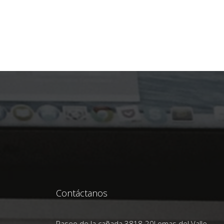
Contáctanos
Paseo de la cañada 3818-20Lomas del Valle